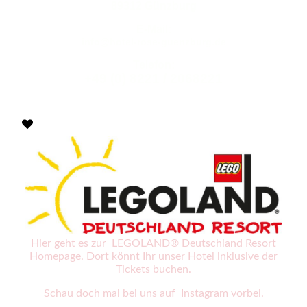
89312 Günzburg
E-Mail:
info@hotel-rose-guenzburg.de
Telefon:
+49 (0) 8221 / 2068221
Hier geht es zur LEGOLAND® Deutschland Resort
Homepage. Dort könnt Ihr unser Hotel inklusive der
Tickets buchen.
Schau doch mal bei uns auf Instagram vorbei.